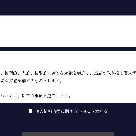
的、物理的、人的、技術的に適切な対策を実施し、当店の取り扱う個人
適切な措置を講ずるものとします。
については、以下の事項を遵守します。
による情報提供サイト（以下「本サイト」といいます。）の運営に必要
個人情報取得に関する事項に同意する
トに広告掲載を行う者（以下「掲載主」といいます。）から、ユーザー