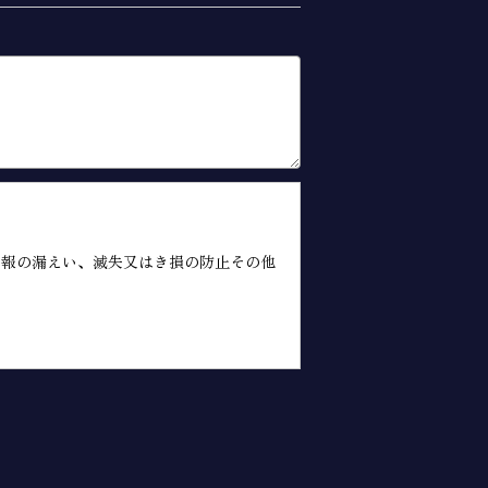
情報の漏えい、滅失又はき損の防止その他
な範囲で、本サイトの一般利用者（以下
又は掲載主に係る個人情報を取得すること