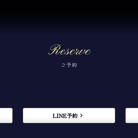
Reserve
ご予約
LINE予約
keyboard_arrow_right