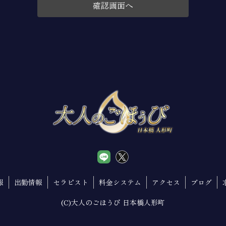
て、法令に定める場合又は本人の同意を得た場合を除き、以下に定める
紹介
ト
の同意に基づき取得した個人情報を、本人の事前の同意なく第三者に提
しくは削除又は利用目的の通知については、法令に従いこれを行うとと
め本人の同意を得た場合を除くほかは、原則として変更しません。但し
予め変更後の利用目的を公表の上で変更を行う場合はこの限りではあり
部を第三者に委託する場合、その適格性を十分に審査し、その取扱いを
報
出勤情報
セラピスト
料金システム
アクセス
ブログ
適切な監督を行うこととします。
(C)大人のごほうび 日本橋人形町
び取組みに関する点検を実施し、継続的に改善・見直しを行います。