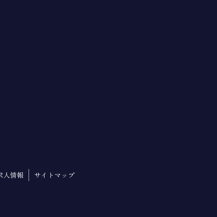
利用目的の達成に必要な範囲を超えて利用
供することはありません。なお、本人の求
もに、ご意見、ご相談に関して適切に対応
、変更前の利用目的と相当の関連性を有す
ません。
委託された個人情報の安全管理が図られる
求人情報
サイトマップ