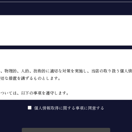
的、物理的、人的、技術的に適切な対策を実施し、当店の取り扱う個人
適切な措置を講ずるものとします。
については、以下の事項を遵守します。
による情報提供サイト（以下「本サイト」といいます。）の運営に必要
個人情報取得に関する事項に同意する
トに広告掲載を行う者（以下「掲載主」といいます。）から、ユーザー