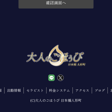
て、法令に定める場合又は本人の同意を得た場合を除き、以下に定める
紹介
ト
の同意に基づき取得した個人情報を、本人の事前の同意なく第三者に提
しくは削除又は利用目的の通知については、法令に従いこれを行うとと
め本人の同意を得た場合を除くほかは、原則として変更しません。但し
予め変更後の利用目的を公表の上で変更を行う場合はこの限りではあり
部を第三者に委託する場合、その適格性を十分に審査し、その取扱いを
報
出勤情報
セラピスト
料金システム
アクセス
ブログ
適切な監督を行うこととします。
(C)大人のごほうび 日本橋人形町
び取組みに関する点検を実施し、継続的に改善・見直しを行います。