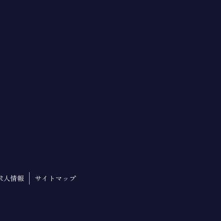
利用目的の達成に必要な範囲を超えて利用
供することはありません。なお、本人の求
もに、ご意見、ご相談に関して適切に対応
、変更前の利用目的と相当の関連性を有す
ません。
委託された個人情報の安全管理が図られる
求人情報
サイトマップ