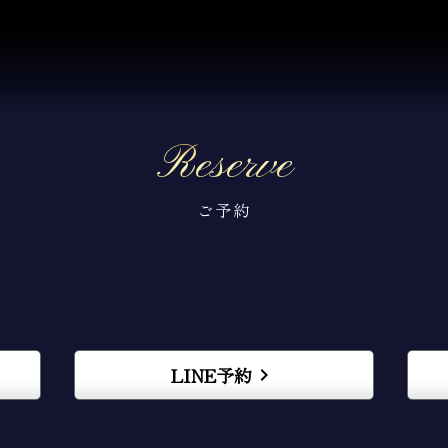
Reserve
ご予約
LINE予約
keyboard_arrow_right