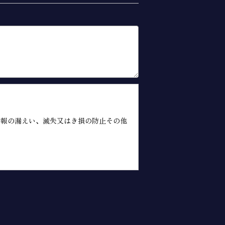
情報の漏えい、滅失又はき損の防止その他
な範囲で、本サイトの一般利用者（以下
又は掲載主に係る個人情報を取得すること