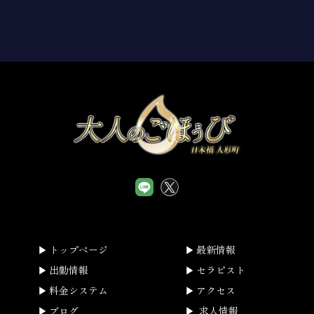
サイトに広告掲載を行う者（以下「掲載主」といいます。）か
ら、ユーザー又は掲載主に係る個人情報を取得することがあり
ます。
(2)個人情報の利用目的
当店は、当店が取得した個人情報について、法令に定める場合
又は本人の同意を得た場合を除き、以下に定める利用目的の達
成に必要な範囲を超えて利用することはありません。
①本サイトの運営、維持、管理
②本サイトを通じたサービスの提供及び紹介
③本サイトの品質向上のためのアンケート
(3)個人情報の提供等
当店は、法令で定める場合を除き、本人の同意に基づき取得し
た個人情報を、本人の事前の同意なく第三者に提供することは
ありません。なお、本人の求めによる個人情報の開示、訂正、
トップページ
最新情報
追加若しくは削除又は利用目的の通知については、法令に従い
出勤情報
セラピスト
これを行うとともに、ご意見、ご相談に関して適切に対応しま
料金システム
アクセス
す。
ブログ
求人情報