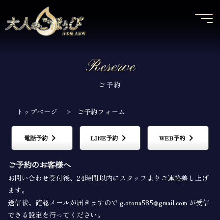
Reserve
ご予約
トップページ
>
ご予約フォーム
keyboard_arrow_right
keyboard_arrow_right
keyboard_arrow_right
電話予約
LINE予約
WEB予約
ご予約のお客様へ
お問い合わせ受付後、24時間以内にスタッフよりご連絡差し上げ
ます。
送信後、確認メールが届きますので g.otona585@gmail.com が受信
できる設定を行ってください。