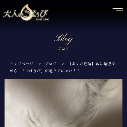
Blog
ブログ
トップページ
>
ブログ
>
【るくお通信】誠に遺憾な
がら…「ごほうび」が足りてにゃい！？