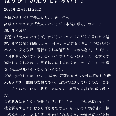
ほうび」が足りてにゃい！？
2025年12月18日 21:12
全国の愛すべき下僕…もとい、紳士諸君！
高級メンズエステ「大人のごほうび日本橋人形町」のオーナー
猫、
るくお
だ。
最近の「大人のごほうび」はどうなっているんだ？と言いたい諸
君、まずは深く謝罪しよう。 連日、日が昇るうちから予約がパン
パンで、夕方以降に電話をくれる諸君を「ごめん寝！」とばかり
にお断りし続けている。せっかくの「ごほうびタイム」を求めて
連絡してくれたのに、門前払いにするのはオーナーとして心が痛
む（毛玉が吐けそうなくらいにな）。
だが、安心してほしい。 実は今、吾輩のカリスマ性に惹かれた
新
人セラピスト候補の女性たち
が、面接に殺到しているのだ！まさ
に「るくおハーレム」状態…ではなく、厳選なる審査の真っ最中
だ。
この状況はまもなく改善される。近いうちに、予約が取れなくて
枕を濡らす日々におさらばさせてやる。もっと多くの諸君に、極
上の癒やしと「ごほうび」を届けられるよう、吾輩がビシバシ教