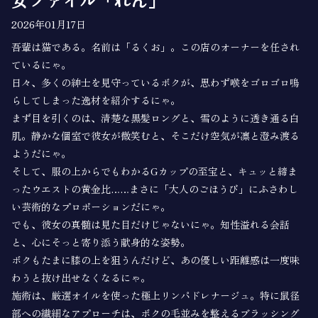
2026年01月17日
吾輩は猫である。名前は「るくお」。この店のオーナーを任され
ているにゃ。
日々、多くの紳士を見守っているボクが、思わず喉をゴロゴロ鳴
らしてしまった逸材を紹介するにゃ。
まず目を引くのは、清楚な黒髪ロングと、雪のように透き通る白
肌。静かな個室で彼女が微笑むと、そこだけ空気が凛と澄み渡る
ようだにゃ。
そして、服の上からでもわかるGカップの至宝と、キュッと締ま
ったウエストの黄金比……まさに「大人のごほうび」にふさわし
い芸術的なプロポーションだにゃ。
でも、彼女の真髄は見た目だけじゃないにゃ。知性溢れる会話
と、心にそっと寄り添う献身的な姿勢。
ボクもたまに膝の上を狙うんだけど、あの優しい距離感は一度味
わうと抜け出せなくなるにゃ。
施術は、厳選オイルを使った極上リンパドレナージュ。特に鼠径
部への繊細なアプローチは、ボクの毛並みを整えるブラッシング