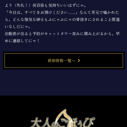
より（失礼！）何百倍も気持ちいいはずにゃ。
「今日は、すべてをお預けください……」なんて耳元で囁かれた
ら、どんな強気な紳士もふにゃふにゃの骨抜きにされること間違
いなしだにゃ。
出勤表が出ると予約がキャットタワー並みに積み上がるから、早
めに連絡してにゃ！
chevron_right
最新情報一覧へ