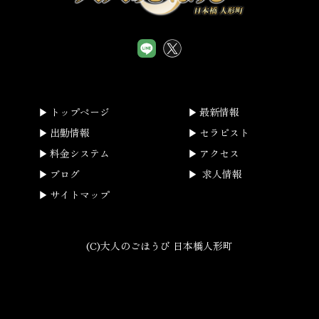
トップページ
最新情報
出勤情報
セラピスト
料金システム
アクセス
ブログ
求人情報
サイトマップ
(C)大人のごほうび 日本橋人形町
smartphone
schedule
calendar_month
heart_plus